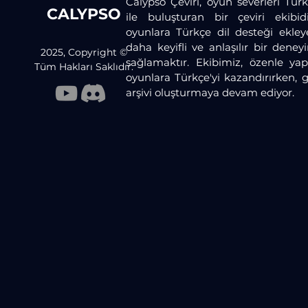
Calypso Çeviri, oyun severleri Türk
CALYPSO
ile buluşturan bir çeviri ekibid
oyunlara Türkçe dil desteği ekley
daha keyifli ve anlaşılır bir dene
2025, Copyright ©
sağlamaktır. Ekibimiz, özenle yaptı
Tüm Hakları Saklıdır.
oyunlara Türkçe'yi kazandırırken, 
arşivi oluşturmaya devam ediyor.​