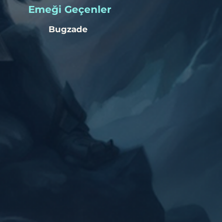
​Emeği Geçenler
Bugzade