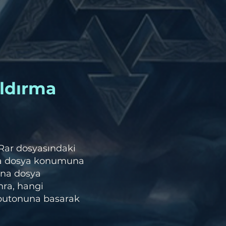
ldırma
 Rar dosyasındaki
na dosya konumuna
ana dosya
nra, hangi
 butonuna basarak