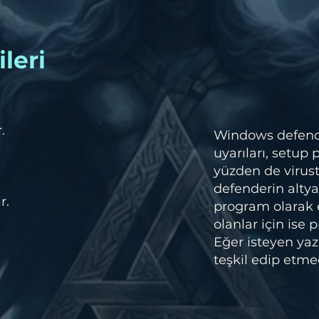
leri
.
Windows defender
uyarıları, setup
yüzden de virust
defenderin altya
r.
program olarak
olanlar için ise
Eğer isteyen yazı
teşkil edip etmed