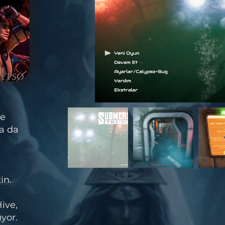
de
a da
in.
i
ive,
yor.