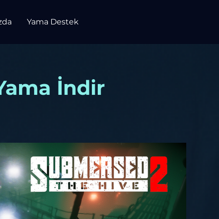
zda
Yama Destek
Yama İndir