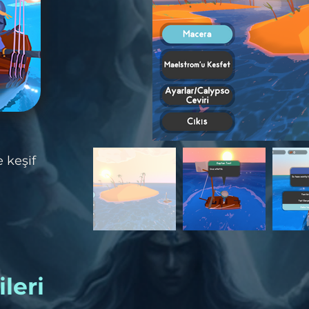
e keşif
leri