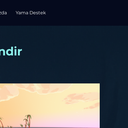
zda
Yama Destek
ndir