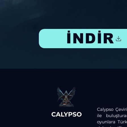
İNDİR
Calypso Çeviri
CALYPSO
ile buluştur
oyunlara Türk