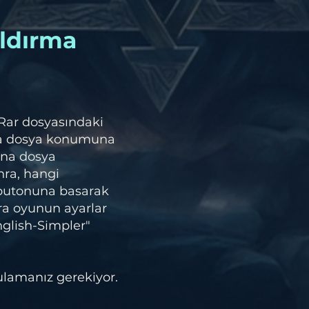
ldırma
 Rar dosyasındaki
na dosya konumuna
ana dosya
nra, hangi
 butonuna basarak
ra oyunun ayarlar
nglish-Simpler"
ulamanız gerekiyor.