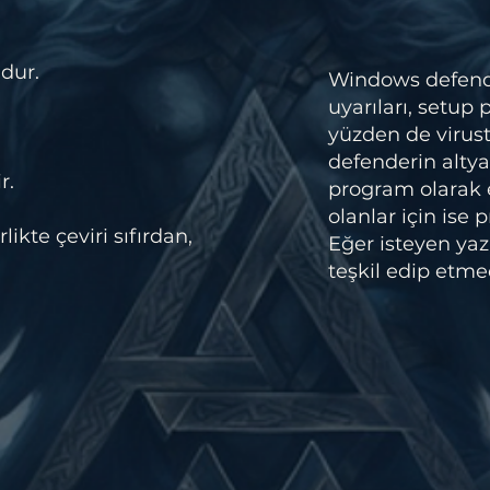
dur.
Windows defender
uyarıları, setup
yüzden de virust
defenderin altya
r.
program olarak
olanlar için ise
ikte çeviri sıfırdan,
Eğer isteyen yazı
teşkil edip etmed