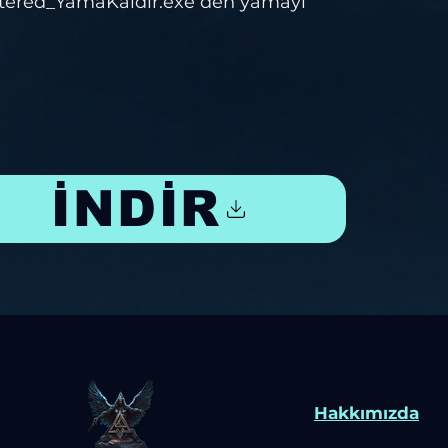
ered_YamaKaldir.exe den yamayı
İNDİR
Hakkımızda