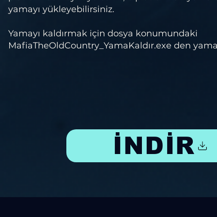
yamayı yükleyebilirsiniz.
Yamayı kaldırmak için dosya konumundaki
MafiaTheOldCountry_YamaKaldır.exe den yamayı 
İNDİR