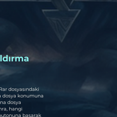
ldırma
 Rar dosyasındaki
na dosya konumuna
ana dosya
nra, hangi
 butonuna basarak