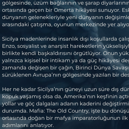
gölgesinde, üzüm bağlarının ve şarap diyarlarını
ortasında geçen bir Omerta hikâyesi sunuyor. Es
dünyanın gelenekleriyle yeni dünyanın değişimle
arasındaki çatışma, oyunun merkezinde yer alıyo
Sicilya madenlerinde insanlık dışı koşullarda çal
Enzo, sosyalist ve anarşist hareketlerin yükselişiy
birlikte kendi başkaldırısını örgütlüyor. Onun yüks
yalnızca kişisel bir intikam ya da güç hikâyesi değ
zamanda değişen bir çağın, Birinci Dünya Savaşı
sürüklenen Avrupa’nın gölgesinde yazılan bir de
Her ne kadar Sicilya’nın güneyi uzun süre dış d
kopuk yaşamış olsa da, Amerika’nın keşfinin açtı
yollar ve göç dalgaları adanın kaderini değiştirm
durumda. Mafia: The Old Country, işte bu dönü
ortasında doğan bir mafya imparatorluğunun ilk
adımlarını anlatıyor.