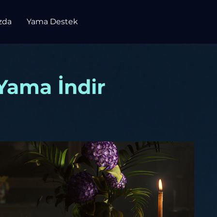
zda
Yama Destek
Yama İndir