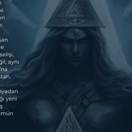
n
ki
ri
r.
ışan
le
elişi,
il; aynı
’na
stan.
ünyadan
ğı yeni
iş
şümün