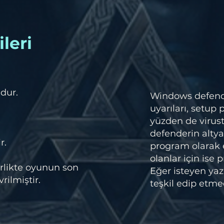
leri
dur.
Windows defender
uyarıları, setup
yüzden de virust
defenderin altya
r.
program olarak
olanlar için ise
irlikte oyunun son
Eğer isteyen yazı
ilmiştir.
teşkil edip etmed