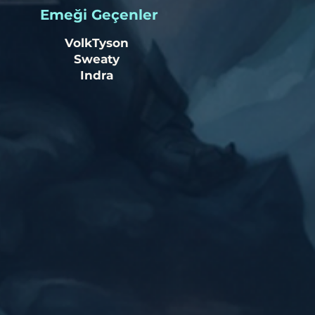
​Emeği Geçenler
VolkTyson
Sweaty
Indra