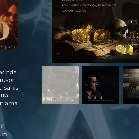
arında
rüyor.
ü şahıs
tta
nıtlama
2K
nun