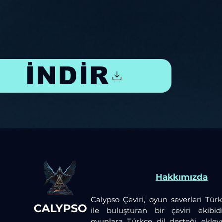
İNDİR
Hakkımızda
Calypso Çeviri, oyun severleri Türk
CALYPSO
ile buluşturan bir çeviri ekibid
oyunlara Türkçe dil desteği ekley