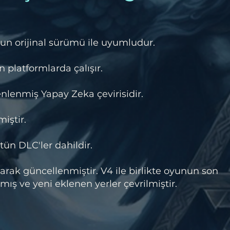
un orijinal sürümü ile uyumludur.
 platformlarda çalışır.
lenmiş Yapay Zeka çevirisidir.
iştir.
ün DLC'ler dahildir.
rak güncellenmiştir. V4 ile birlikte oyunun son
ş ve yeni eklenen yerler çevrilmiştir.