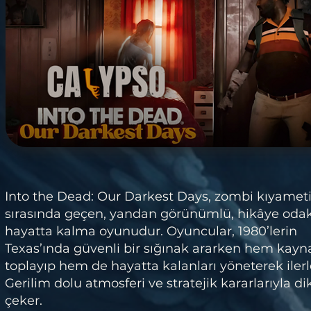
Into the Dead: Our Darkest Days, zombi kıyamet
sırasında geçen, yandan görünümlü, hikâye odakl
hayatta kalma oyunudur. Oyuncular, 1980’lerin
Texas’ında güvenli bir sığınak ararken hem kayn
toplayıp hem de hayatta kalanları yöneterek ilerl
Gerilim dolu atmosferi ve stratejik kararlarıyla di
çeker.