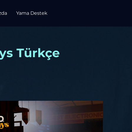
zda
Yama Destek
ays Türkçe