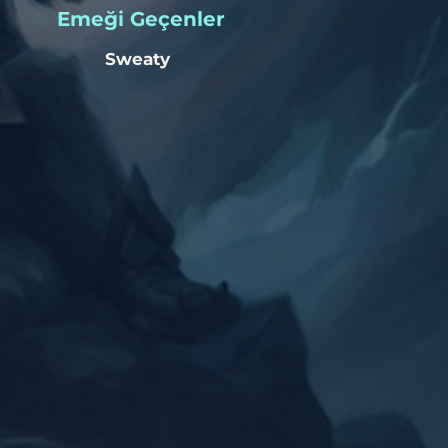
​Emeği Geçenler
Sweaty