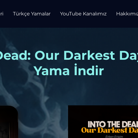
ri
Türkçe Yamalar
YouTube Kanalımız
Hakkımı
Dead: Our Darkest D
Yama İndir