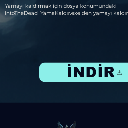
Yamayı kaldırmak için dosya konumundaki
IntoTheDead_YamaKaldır.exe den yamayı kaldıra
İNDİR