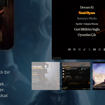
i
ı bir
ak
er.
kkat