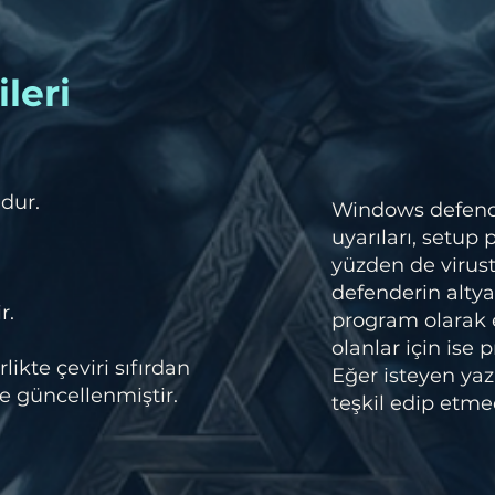
leri
dur.
Windows defender
uyarıları, setup
yüzden de virust
defenderin altya
r.
program olarak
olanlar için ise
ikte çeviri sıfırdan
Eğer isteyen yazı
e güncellenmiştir.
teşkil edip etmed