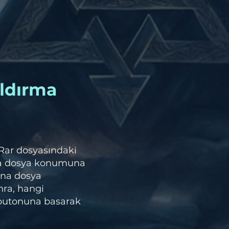
ldırma
 Rar dosyasındaki
na dosya konumuna
ana dosya
nra, hangi
 butonuna basarak