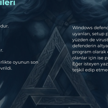
leri
dur.
Windows defender
uyarıları, setup
yüzden de virust
defenderin altya
r.
program olarak
olanlar için ise
irlikte oyunun son
Eğer isteyen yazı
rildi.
teşkil edip etmed