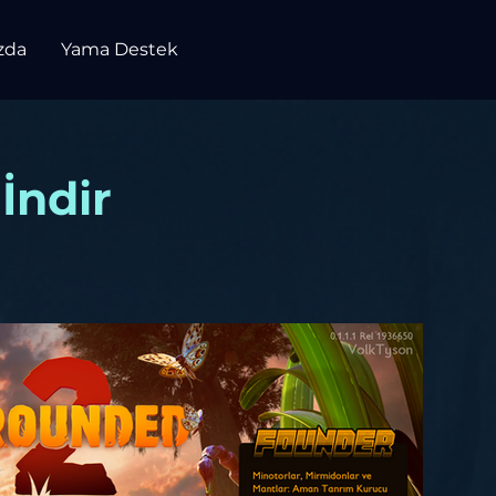
zda
Yama Destek
İndir