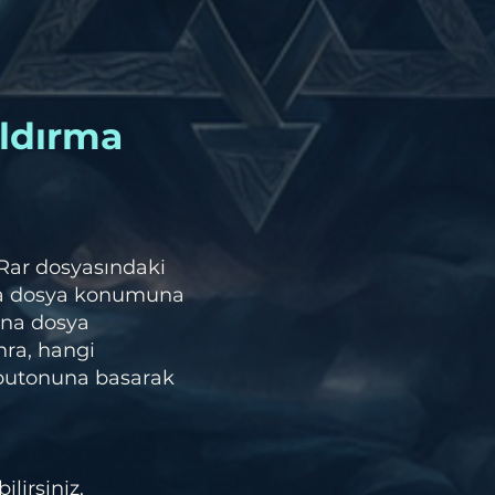
ldırma
 Rar dosyasındaki
na dosya konumuna
ana dosya
nra, hangi
 butonuna basarak
lirsiniz.