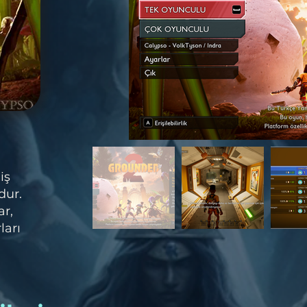
iş
dur.
ar,
ları