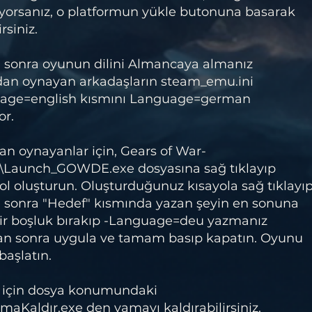
orsanız, o platformun yükle butonuna basarak
rsiniz.
 sonra oyunun dilini Almancaya almanız
dan oynayan arkadaşların steam_emu.ini
age=english kısmını Language=german
or.
n oynayanlar için, Gears of War-
\Launch_GOWDE.exe dosyasına sağ tıklayıp
l oluşturun. Oluşturduğunuz kısayola sağ tıklayı
en sonra "Hedef" kısmında yazan şeyin en sonuna
 bir boşluk bırakıp -Language=deu yazmanız
tan sonra uygula ve tamam basıp kapatın. Oyunu
başlatın.
 için dosya konumundaki
Kaldır.exe den yamayı kaldırabilirsiniz.