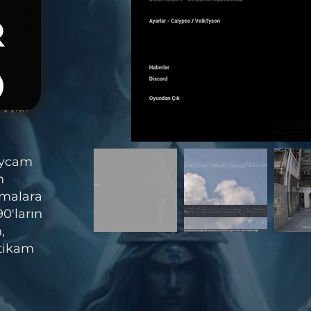
dycam
m
şmalara
0'ların
,
ntikam