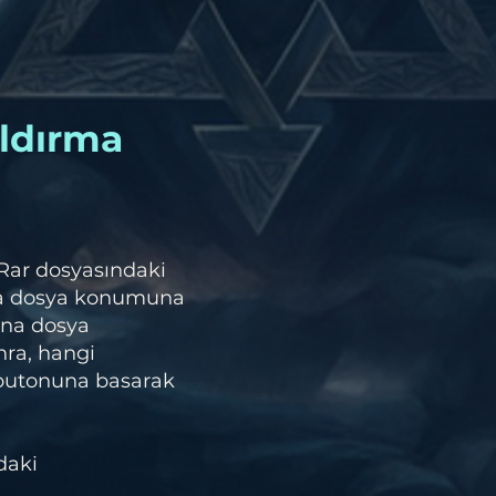
ldırma
 Rar dosyasındaki
na dosya konumuna
ana dosya
nra, hangi
 butonuna basarak
daki