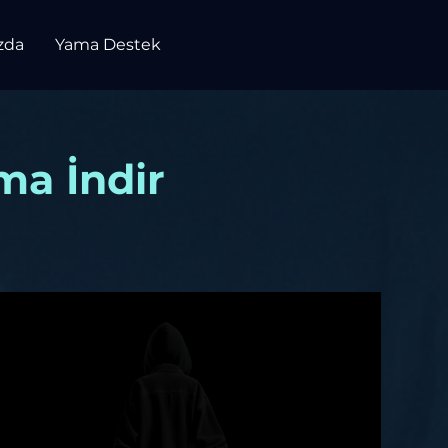
zda
Yama Destek
ma İndir