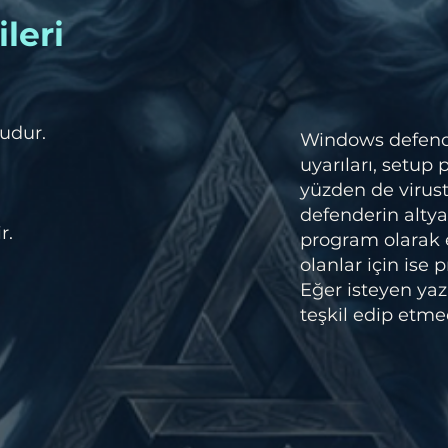
leri
udur.
Windows defender
uyarıları, setup
yüzden de virust
defenderin altya
r.
program olarak
olanlar için ise
Eğer isteyen yazı
teşkil edip etmed