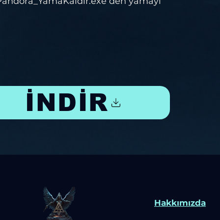
fPandora_YamaKaldir.exe den yamayı
İNDİR
Hakkımızda